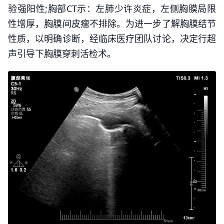
验强阳性;胸部CT示：左肺少许炎症，左侧胸膜局限
性增厚，胸膜间皮瘤不排除。为进一步了解胸膜结节
性质，以明确诊断，经临床医疗团队讨论，决定行超
声引导下胸膜穿刺活检术。