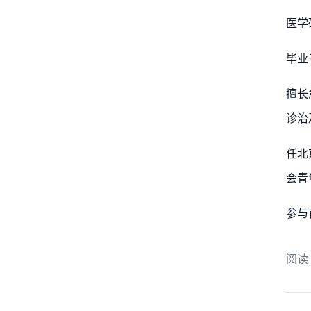
医学
毕业
擅长
诊治
任北
会青
参与
阅读