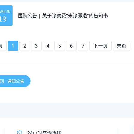
26.05
医院公告 | 关于诊察费“未诊即退”的告知书
19
页
1
2
3
4
5
6
7
下一页
末页
回 · 通知公告
24小时咨询热线