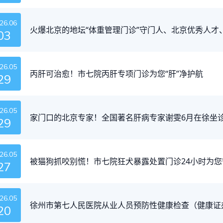
26.06
火爆北京的地坛“体重管理门诊”守门人、北京优秀人才
03
26.05
丙肝可治愈！市七院丙肝专项门诊为您“肝”净护航
29
26.05
家门口的北京专家！全国著名肝病专家谢雯6月在徐坐
29
26.05
被猫狗抓咬别慌！市七院狂犬暴露处置门诊24小时为您
27
26.05
徐州市第七人民医院从业人员预防性健康检查（健康证
20